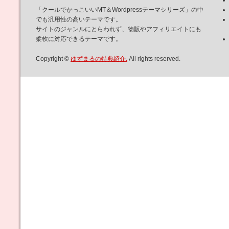
「クールでかっこいいMT＆Wordpressテーマシリーズ」の中
でも汎用性の高いテーマです。
サイトのジャンルにとらわれず、物販やアフィリエイトにも
柔軟に対応できるテーマです。
Copyright ©
ゆずまるの特典紹介.
All rights reserved.